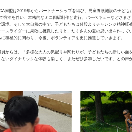
A同盟は2019年からパートナーシップを結び、児童養護施設の子ども
めて宿泊を伴い、本格的なミニ四駆制作と走行、バーベキューなどさまざ
な環境、そして大自然の中で、子どもたちは普段よりチャレンジ精神旺
タースライダーに果敢に挑戦したりと、たくさんの夏の思い出を作って
ちに積極的に関わり、今後、ボランティアを更に推進していきます。
員からは、「多様な大人の気配りや関わりが、子どもたちの新しい面
きないダイナミックな体験も楽しく、またぜひ参加したいです」との声