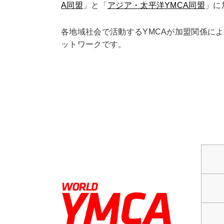
A同盟
」と「
アジア・太平洋YMCA同盟
」に
各地域社会で活動するYMCAが加盟関係に
ットワークです。