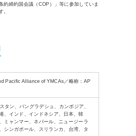
条約締約国会議（COP）」等に参加していま
す。
盟
cific Alliance of YMCAs／略称：AP
キスタン、バングラデシュ、カンボジア、
港、インド、インドネシア、日本、韓
、ミャンマー、ネパール、ニュージーラ
、シンガポール、スリランカ、台湾、タ