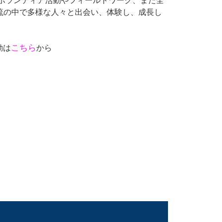
るボランティア活動やフィールドワーク、また全
流の中で多様な人々と出会い、体験し、成長し
こちら
動は
から