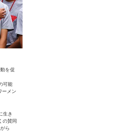
行動を促
の可能
ワーメン
に生き
くの賛同
上がら