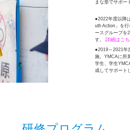
まな形でサポー
●2022年度以降
uth Actio
ースグループを
詳細はこち
す。
●2019～20
施。YMCAに
学生、学生YMC
成してサポート
研修プログラム