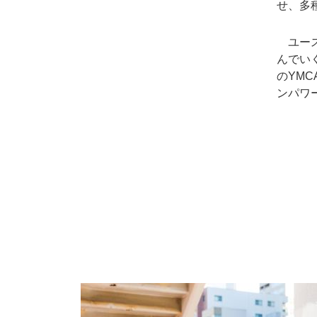
せ、多
ユース
んでい
のYM
ンパワ