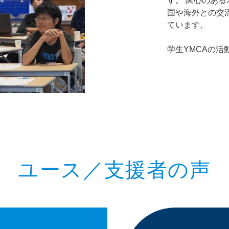
す。 関心のあ
国や海外との交
ています。
学生YMCAの活
ユース／支援者の声