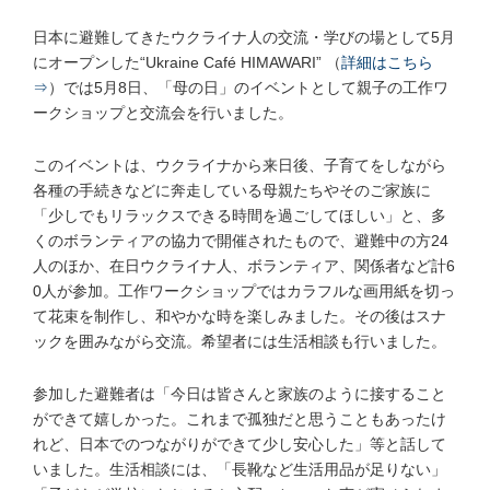
日本に避難してきたウクライナ人の交流・学びの場として5月
にオープンした“Ukraine Café HIMAWARI” （
詳細はこちら
⇒
）では5月8日、「母の日」のイベントとして親子の工作ワ
ークショップと交流会を行いました。
このイベントは、ウクライナから来日後、子育てをしながら
各種の手続きなどに奔走している母親たちやそのご家族に
「少しでもリラックスできる時間を過ごしてほしい」と、多
くのボランティアの協力で開催されたもので、避難中の方24
人のほか、在日ウクライナ人、ボランティア、関係者など計6
0人が参加。工作ワークショップではカラフルな画用紙を切っ
て花束を制作し、和やかな時を楽しみました。その後はスナ
ックを囲みながら交流。希望者には生活相談も行いました。
参加した避難者は「今日は皆さんと家族のように接すること
ができて嬉しかった。これまで孤独だと思うこともあったけ
れど、日本でのつながりができて少し安心した」等と話して
いました。生活相談には、「長靴など生活用品が足りない」