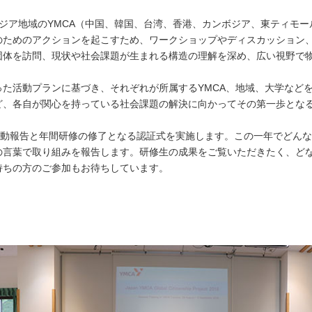
ジア地域のYMCA（中国、韓国、台湾、香港、カンボジア、東ティモ
のためのアクションを起こすため、ワークショップやディスカッション
団体を訪問、現状や社会課題が生まれる構造の理解を深め、広い視野で
った活動プランに基づき、それぞれが所属するYMCA、地域、大学など
ど、各自が関心を持っている社会課題の解決に向かってその第一歩とな
活動報告と年間研修の修了となる認証式を実施します。この一年でどん
の言葉で取り組みを報告します。研修生の成果をご覧いただきたく、ど
持ちの方のご参加もお待ちしています。