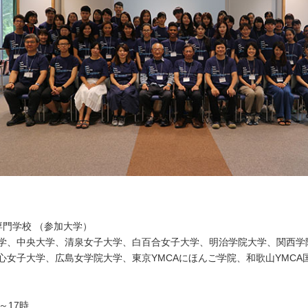
専門学校 （参加大学）
学、中央大学、清泉女子大学、白百合女子大学、明治学院大学、関西学
心女子大学、広島女学院大学、東京YMCAにほんご学院、和歌山YMCA
～17時