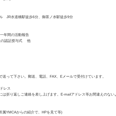
ール JR水道橋駅徒歩6分、御茶ノ水駅徒歩9分
る一年間の活動報告
生の認証授与式 他
で送って下さい。郵送、電話、FAX、Eメールで受付けています。
アドレス
には折り返しご連絡を差し上げます。E-mailアドレス等お間違えのな
所属YMCAからの紹介で、HPを見て等)