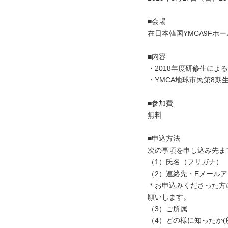
■会場
在日本韓国YMCA9Fホ
■内容
・2018年度研修生によ
・YMCA地球市民第8期
■参加費
無料
■申込方法
次の事項を申し込み先ま
（1）氏名（フリガナ）
（2）連絡先・Eメール
＊お申込みくださった方
願いします。
（3）ご所属
（4）どの様に知ったか(