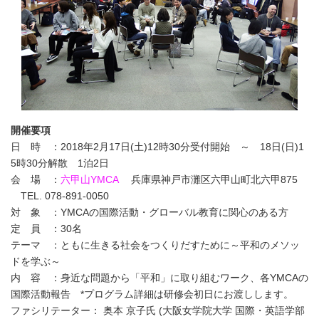
開催要項
日 時 ：2018年2月17日(土)12時30分受付開始 ～ 18日(日)1
5時30分解散 1泊2日
会 場 ：
六甲山YMCA
兵庫県神戸市灘区六甲山町北六甲875
TEL. 078-891-0050
対 象 ：YMCAの国際活動・グローバル教育に関心のある方
定 員 ：30名
テーマ ：ともに生きる社会をつくりだすために～平和のメソッ
ドを学ぶ～
内 容 ：身近な問題から「平和」に取り組むワーク、各YMCAの
国際活動報告 *プログラム詳細は研修会初日にお渡しします。
ファシリテーター： 奥本 京子氏 (大阪女学院大学 国際・英語学部