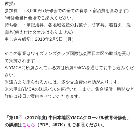
教授)
参加費 ：8,000円 (研修会での全ての食事・宿泊費を含みます)
*研修会当日会場でご納入ください。
持ち物 ：筆記用具、各地域名産のお菓子、防寒具、着替え、洗
面具(備え付けタオルはありません)
申し込み締切：2018年2月5日（月）
※この事業はワイズメンズクラブ国際協会西日本区の助成を受け
て実施されます。
※YMCAに所属されている方は所属YMCAを通じてお申し込みくだ
さい。
※遠方より来られる方には、多少交通費の補助があります。
※六甲山YMCAの送迎バスを運行いたします。集合場所・時間など
詳細は後日ご案内させていただきます。
「第18回（2017年度) 中日本地区YMCAグローバル教育研修会」
の詳細は
こちら
（PDF、497K）をご参照ください。