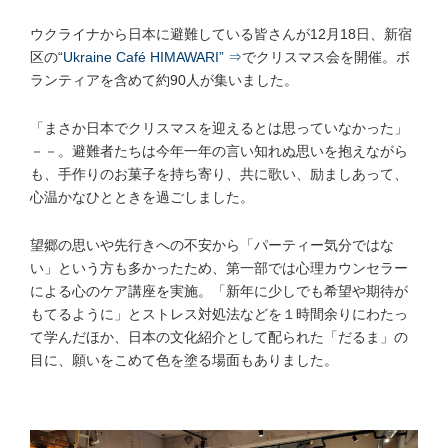
ウクライナから日本に避難している皆さんが12月18日、新宿
区の
“Ukraine Café HIMAWARI” ⇒
でクリスマス会を開催。ボ
ランティアを含めて約90人が集いました。
「まさか日本でクリスマスを迎えるとは思っていなかった」
－－。避難者たちは今年一年の言い知れぬ思いを抱えながら
も、手作りのお菓子を持ち寄り、共に歌い、励ましあって、
心温かなひとときを過ごしました。
望郷の思いや先行きへの不安から「パーティー気分ではな
い」という方も多かったため、第一部では心理カウンセラー
による心のケア講座を実施。「新年に少しでも希望や期待が
もてるように」とストレス対処法などを１時間余りにわたっ
て学んだほか、日本の文化紹介として配られた「だるま」の
目に、願いをこめて色を塗る場面もありました。