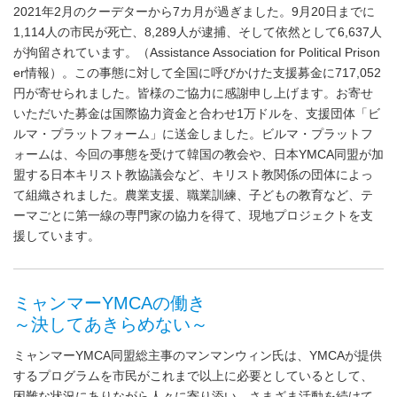
2021年2月のクーデターから7カ月が過ぎました。9月20日までに
1,114人の市民が死亡、8,289人が逮捕、そして依然として6,637人
が拘留されています。（Assistance Association for Political Prison
er情報）。この事態に対して全国に呼びかけた支援募金に717,052
円が寄せられました。皆様のご協力に感謝申し上げます。お寄せ
いただいた募金は国際協力資金と合わせ1万ドルを、支援団体「ビ
ルマ・プラットフォーム」に送金しました。ビルマ・プラットフ
ォームは、今回の事態を受けて韓国の教会や、日本YMCA同盟が加
盟する日本キリスト教協議会など、キリスト教関係の団体によっ
て組織されました。農業支援、職業訓練、子どもの教育など、テ
ーマごとに第一線の専門家の協力を得て、現地プロジェクトを支
援しています。
ミャンマーYMCAの働き
～決してあきらめない～
ミャンマーYMCA同盟総主事のマンマンウィン氏は、YMCAが提供
するプログラムを市民がこれまで以上に必要としているとして、
困難な状況にありながら人々に寄り添い、さまざま活動を続けて