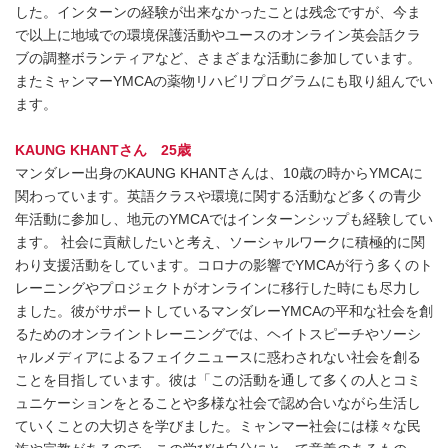
した。インターンの経験が出来なかったことは残念ですが、今ま
で以上に地域での環境保護活動やユースのオンライン英会話クラ
ブの調整ボランティアなど、さまざまな活動に参加しています。
またミャンマーYMCAの薬物リハビリプログラムにも取り組んでい
ます。
KAUNG KHANTさん 25歳
マンダレー出身のKAUNG KHANTさんは、10歳の時からYMCAに
関わっています。英語クラスや環境に関する活動など多くの青少
年活動に参加し、地元のYMCAではインターンシップも経験してい
ます。 社会に貢献したいと考え、ソーシャルワークに積極的に関
わり支援活動をしています。コロナの影響でYMCAが行う多くのト
レーニングやプロジェクトがオンラインに移行した時にも尽力し
ました。彼がサポートしているマンダレーYMCAの平和な社会を創
るためのオンライントレーニングでは、ヘイトスピーチやソーシ
ャルメディアによるフェイクニュースに惑わされない社会を創る
ことを目指しています。彼は「この活動を通して多くの人とコミ
ュニケーションをとることや多様な社会で認め合いながら生活し
ていくことの大切さを学びました。ミャンマー社会には様々な民