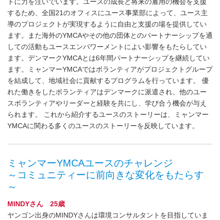
トに力を注いでいます。ユースの成長と将来の雇用の機会を支援
するため、全国21のオフィスにユース事業部によって、ユース主
導のプロジェクトが実現するように自由と支援の場を提供してい
ます。また海外のYMCAやその他の団体とのパートナーシップを通
しての活動もユースエンパワーメントによい影響をもたらしてい
ます。デンマークYMCAとは6年間パートナーシップを継続してい
ます。ミャンマーYMCAではボランティアがプロジェクトグループ
を結成して、地域社会に貢献するプログラムを行っています。 優
れた働きをしたボランティアはデンマークに派遣され、他のユー
スボランティアやリーダーと経験を共にし、学び合う機会が与え
られます。 これから紹介するユースのストーリーは、ミャンマー
YMCAに関わる多くのユースのストーリーを反映しています。
ミャンマーYMCAユースのチャレンジ
～コミュニティーに前向きな変化をもたらす
～
MINDYさん 25歳
ヤンゴン出身のMINDYさんは環境コンサルタントを目指していま