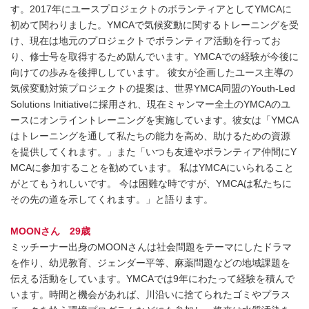
す。2017年にユースプロジェクトのボランティアとしてYMCAに
初めて関わりました。YMCAで気候変動に関するトレーニングを受
け、現在は地元のプロジェクトでボランティア活動を行ってお
り、修士号を取得するため励んでいます。YMCAでの経験が今後に
向けての歩みを後押ししています。 彼女が企画したユース主導の
気候変動対策プロジェクトの提案は、世界YMCA同盟のYouth-Led
Solutions Initiativeに採用され、現在ミャンマー全土のYMCAのユ
ースにオンライントレーニングを実施しています。彼女は「YMCA
はトレーニングを通して私たちの能力を高め、助けるための資源
を提供してくれます。」また「いつも友達やボランティア仲間にY
MCAに参加することを勧めています。 私はYMCAにいられること
がとてもうれしいです。 今は困難な時ですが、YMCAは私たちに
その先の道を示してくれます。」と語ります。
MOONさん 29歳
ミッチーナー出身のMOONさんは社会問題をテーマにしたドラマ
を作り、幼児教育、ジェンダー平等、麻薬問題などの地域課題を
伝える活動をしています。YMCAでは9年にわたって経験を積んで
います。時間と機会があれば、川沿いに捨てられたゴミやプラス