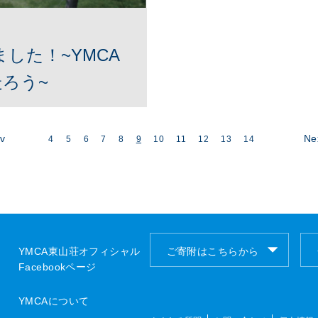
した！~YMCA
ろう~
v
Ne
4
5
6
7
8
9
10
11
12
13
14
YMCA東山荘オフィシャル
ご寄附はこちらから
Facebookページ
ご寄付はこちらから
YMCAについて