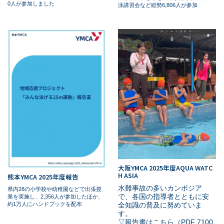
0人が参加しました
泳講習会など総勢6,806人が参加
大阪YMCA 2025年度AQUA WATC
H ASIA
熊本YMCA 2025年度報告
水難事故の多いカンボジア
県内28の小学校や幼稚園などで出張授
で、各国の指導者とともに安
業を実施し、2,356人が参加したほか、
全知識の普及に努めていま
約1万人にハンドブックを配布
す。
▽報告書はこちら（PDF 7100